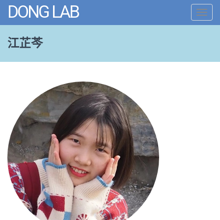
DONG LAB
Toggl
navig
江芷芩